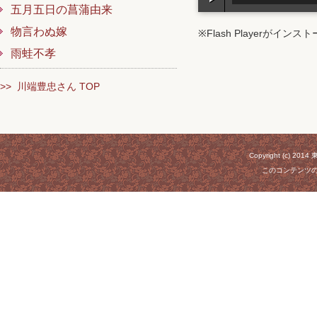
五月五日の菖蒲由来
物言わぬ嫁
※Flash Playerが
雨蛙不孝
>> 川端豊忠さん TOP
Copyright (c) 20
このコンテンツ