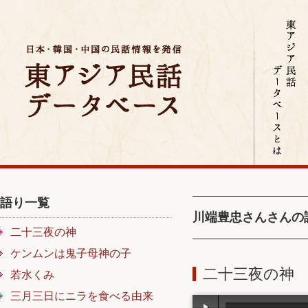
語り一覧
川端豊忠さんさんの
二十三夜の神
ケンムンは鬼子母神の子
二十三夜の神
若水くみ
三月三日にニラを食べる由来